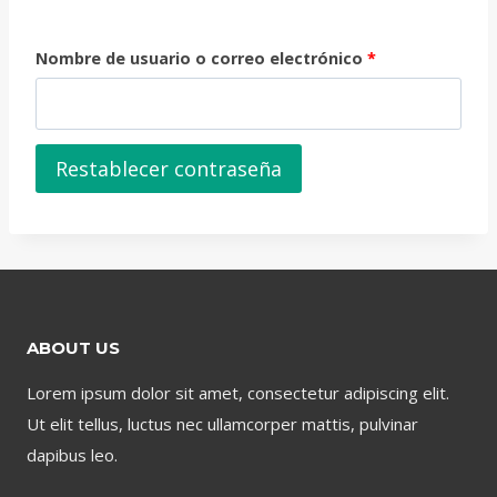
O
Nombre de usuario o correo electrónico
*
b
l
Restablecer contraseña
i
g
a
t
o
ABOUT US
r
Lorem ipsum dolor sit amet, consectetur adipiscing elit.
i
Ut elit tellus, luctus nec ullamcorper mattis, pulvinar
o
dapibus leo.