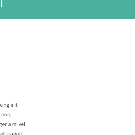
l
ing elit.
s non,
ger a mi vel
sellus eget