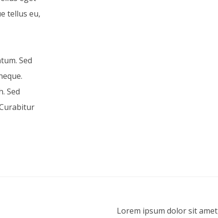
e tellus eu,
ntum. Sed
 neque.
h. Sed
 Curabitur
Lorem ipsum dolor sit amet, 