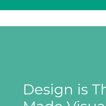
Skip
to
content
Design is T